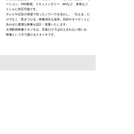
ーション、SNS動画、ドキュメンタリー、MVなど、多様なジ
ャンルに対応可能です。
テレビや広告の現場で培ったノウハウを活かし、「伝える」だ
けでなく「惹きつける」映像演出を追求。目的やターゲットに
合わせた最適な映像を設計・提案いたします。
大津駅前映像スタジオは、言葉だけでは伝えきれない想いを、
映像という力で届けるスタジオです。
SHINDESIGN
クリエイティ
ブスタジオ
株式会社フライ
ハイト
お問い合わせ先
MAIL
shakehands@fukurou-llc.com
​TEL
077-511-9296